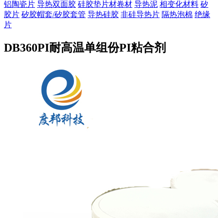
铝陶瓷片
导热双面胶
硅胶垫片材卷材
导热泥
相变化材料
矽
胶片
矽胶帽套/矽胶套管
导热硅胶
非硅导热片
隔热泡棉
绝缘
片
DB360PI耐高温单组份PI粘合剂