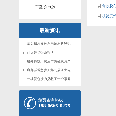
背矽胶
车载充电器
祝贺度
最新资讯
华为超高导热石墨烯材料导热系数创新高：2000W/m.K
什么是导热系数？
度邦科技厂房及导热硅胶片产线在次升级
度邦诚邀您参加第九届亚太电池展/储能展
一场爱心接力拯救了一个家庭
免费咨询热线
188-0666-0275