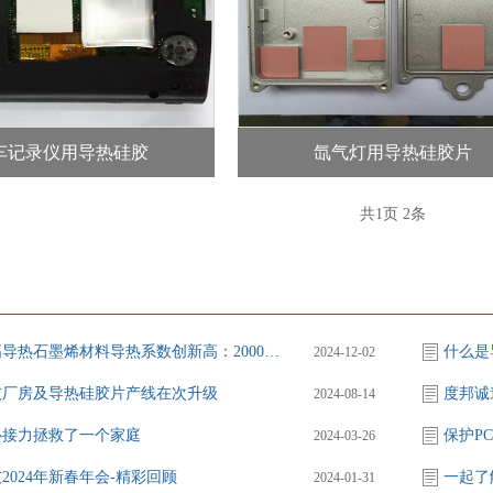
车记录仪用导热硅胶
氙气灯用导热硅胶片
共
1
页
2
条
华为超高导热石墨烯材料导热系数创新高：2000W/m.K
什么是
2024-12-02
技厂房及导热硅胶片产线在次升级
度邦诚
2024-08-14
心接力拯救了一个家庭
保护P
2024-03-26
2024年新春年会-精彩回顾
一起了
2024-01-31