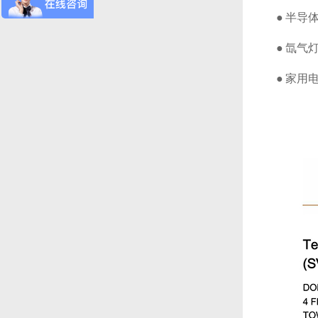
● 半导体
● 氙气灯
● 家用电