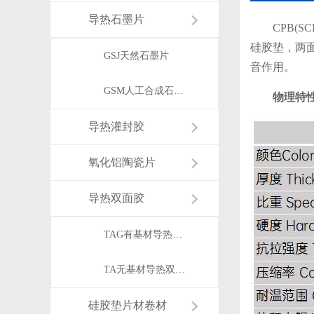
导热石墨片
CPB(S
硅胶垫，两
GSJ天然石墨片
音作用。
GSM人工合成石墨片
物理特
导热灌封胶
氧化铝陶瓷片
导热双面胶
TAG有基材导热双面胶
TA无基材导热双面胶
硅胶垫片材卷材