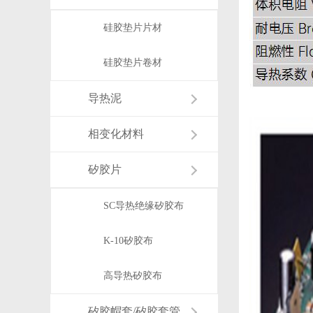
硅胶垫片片材
硅胶垫片卷材
导热泥
相变化材料
矽胶片
SC导热绝缘矽胶布
K-10矽胶布
高导热矽胶布
矽胶帽套/矽胶套管